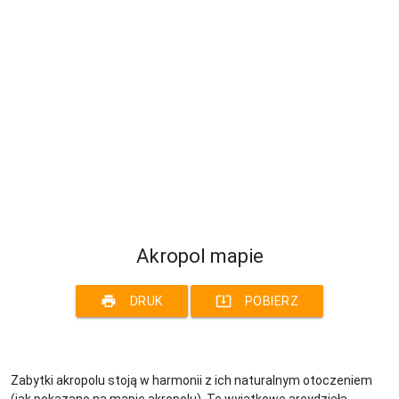
Akropol mapie
print
system_update_alt
DRUK
POBIERZ
Zabytki akropolu stoją w harmonii z ich naturalnym otoczeniem
(jak pokazano na mapie akropolu). Te wyjątkowe arcydzieła