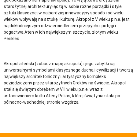
starożytnej architektury łączą w sobie różne porządki i style
sztuki klasycznej w najbardziej innowacyjny sposób i od wielu
wieków wpływają na sztukę i kulturę. Akropol z V wieku p.n.e. jest
najdokładniejszym odzwierciedleniem przepychu, potęgi i
bogactwa Aten w ich największym szczycie, złotym wieku
Perikles.
Akropol ateński (zobacz mapę akropolu) i jego zabytki są
uniwersalnymi symbolami klasycznego ducha i cywilizacji i tworzą
największy architektoniczny i artystyczny kompleks
odziedziczony przez starożytnych Greków na świecie. Akropol
stał się świętym obrębem w VIII wieku p.n.e. wraz z
ustanowieniem kultu Ateny Polias, której świątynia stała po
północno-wschodniej stronie wzgórza.