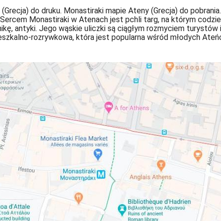
Grecja) do druku. Monastiraki mapie Ateny (Grecja) do pobrania.
i. Sercem Monastiraki w Atenach jest pchli targ, na którym codzi
ronikę, antyki. Jego wąskie uliczki są ciągłym rozmyciem turyst
 mieszkalno-rozrywkowa, która jest popularna wśród młodych Ate