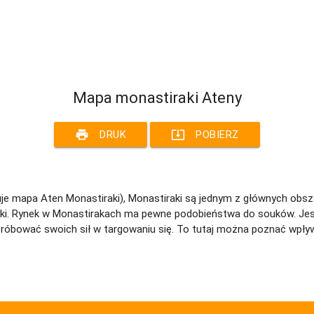
Mapa monastiraki Ateny
print
system_update_alt
DRUK
POBIERZ
uje mapa Aten Monastiraki), Monastiraki są jednym z głównych obs
antyki. Rynek w Monastirakach ma pewne podobieństwa do souków. Je
róbować swoich sił w targowaniu się. To tutaj można poznać wpływy